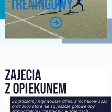
TRENINGOWY
ZAJECIA
Z OPIEKUNEM
Zapraszamy najmłodsze dzieci z roczników 2021
oraz 2022 które nie są jeszcze gotowe aby
samodzielnie uczestniczyć w zajęciach