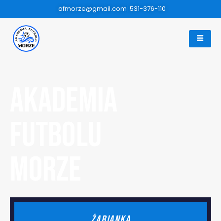
afmorze@gmail.com
531-376-110
Akademia
FUTBOLU
MORZE
ŻABIANKA