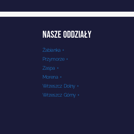
NASZE ODDZIAŁY
Żabianka +
Przymorze +
Zaspa +
Morena +
Wrzeszcz Dolny +
Wrzeszcz Górny +