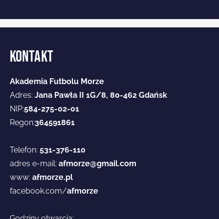
KONTAKT
Akademia Futbolu Morze
Adres:
Jana Pawła II 1G/8, 80-462 Gdańsk
NIP:
584-275-02-01
Regon:
364591861
Telefon:
531-376-110
adres e-mail:
afmorze
@gmail.com
www:
afmorze.pl
facebook.com/
afmorze
Godziny otwarcia: