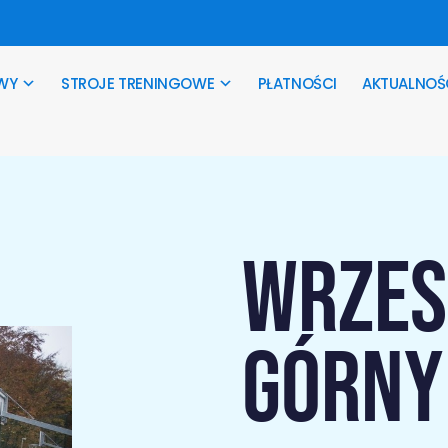
WY
STROJE TRENINGOWE
PŁATNOŚCI
AKTUALNOŚ
WRZES
GÓRNY