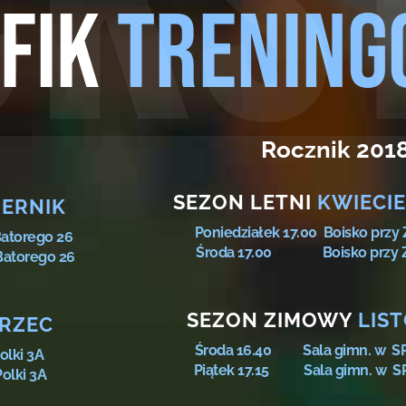
FIK
TRENIN
Rocznik 201
SEZON LETNI
KWIECIE
IERNIK
Poniedziałek 17.00 Boisko przy Z
 Batorego 26
Środa 17.00 Boisko przy ZSS 
atorego 26
SEZON ZIMOWY
LIS
ARZEC
Środa 16.40 Sala gimn. w SP nr
olki 3A
Piątek 17.15 Sala gimn. w SP nr
olki 3A