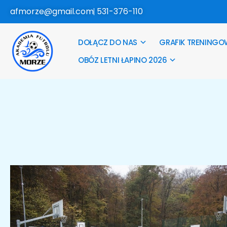
afmorze@gmail.com
531-376-110
DOŁĄCZ DO NAS
GRAFIK TRENINGO
OBÓZ LETNI ŁAPINO 2026