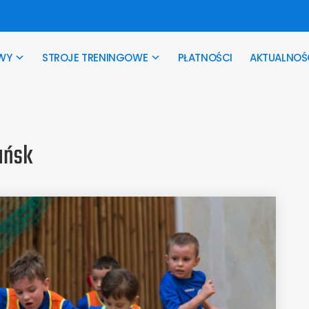
WY
STROJE TRENINGOWE
PŁATNOŚCI
AKTUALNOŚ
ańsk