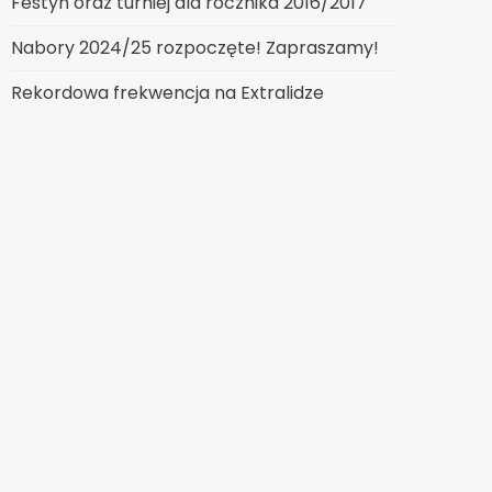
Festyn oraz turniej dla rocznika 2016/2017
Nabory 2024/25 rozpoczęte! Zapraszamy!
Rekordowa frekwencja na Extralidze