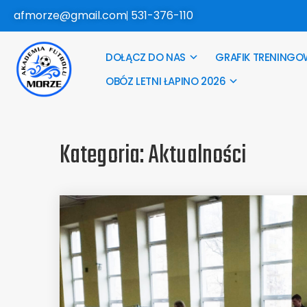
afmorze@gmail.com
531-376-110
DOŁĄCZ DO NAS
GRAFIK TRENINGO
OBÓZ LETNI ŁAPINO 2026
Kategoria:
Aktualności