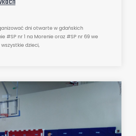
wkach
rganizować dni otwarte w gdańskich
e #SP nr 1 na Morenie oraz #SP nr 69 we
szystkie dzieci,