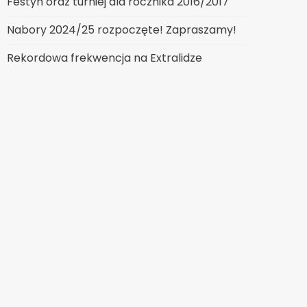
Festyn oraz turniej dla rocznika 2016/2017
Nabory 2024/25 rozpoczęte! Zapraszamy!
Rekordowa frekwencja na Extralidze