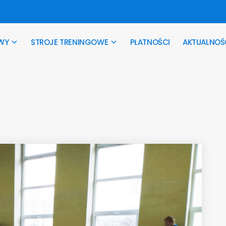
WY
STROJE TRENINGOWE
PŁATNOŚCI
AKTUALNOŚ