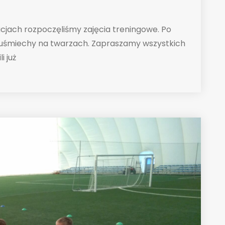
acjach rozpoczęliśmy zajęcia treningowe. Po
 i uśmiechy na twarzach. Zapraszamy wszystkich
i już